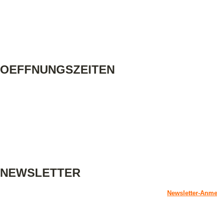
Jutta Reinig
Karl-Pfaff-Straße 2
70597 Stuttgart-Degerloch
Telefon: +49 (0)711 7220263
Email: info@littlefoot-stuttgart.de
OEFFNUNGSZEITEN
Montag - Freitag:
10:00 Uhr - 13:00 Uhr
14:30 Uhr - 18:00 Uhr
Samstag:
10:00 Uhr - 13:00 Uhr
sowie nach Terminvereinbarung
NEWSLETTER
Hier können Sie sich für unseren Newsletter anmelden:
Newsletter-Anm