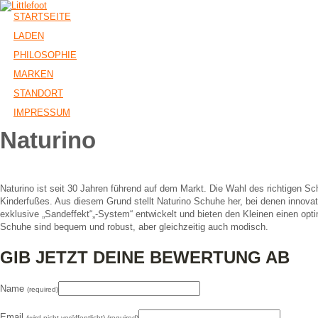
STARTSEITE
LADEN
PHILOSOPHIE
MARKEN
STANDORT
IMPRESSUM
Naturino
Naturino ist seit 30 Jahren führend auf dem Markt. Die Wahl des richtigen 
Kinderfußes. Aus diesem Grund stellt Naturino Schuhe her, bei denen innova
exklusive „Sandeffekt“„-System“ entwickelt und bieten den Kleinen einen opt
Schuhe sind bequem und robust, aber gleichzeitig auch modisch.
GIB JETZT DEINE BEWERTUNG AB
Name
(required)
Email
(wird nicht veröffentlicht) (required)