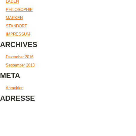
LADEN
PHILOSOPHIE
MARKEN
STANDORT
IMPRESSUM
ARCHIVES
Dezember 2016
September 2013
META
Anmelden
ADRESSE
Little Foot Kinderschuhe
Jutta Reinig
Karl-Pfaff-Straße 2
70597 Stuttgart-Degerloch