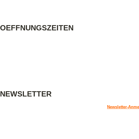
Telefon: +49 (0)711 7220263
Email: info@littlefoot-stuttgart.de
OEFFNUNGSZEITEN
Montag - Freitag:
10:00 Uhr - 13:00 Uhr
14:30 Uhr - 18:00 Uhr
Samstag:
10:00 Uhr - 13:00 Uhr
sowie nach Terminvereinbarung
NEWSLETTER
Hier können Sie sich für unseren Newsletter anmelden:
Newsletter-Anm